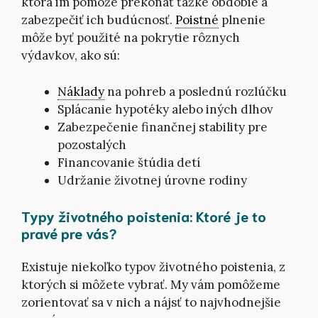
ktorá im pomôže prekonať ťažké obdobie a
zabezpečiť ich budúcnosť.
Poistné
plnenie
môže byť použité na pokrytie rôznych
výdavkov, ako sú:
Náklady
na pohreb a poslednú rozlúčku
Splácanie hypotéky alebo iných dlhov
Zabezpečenie finančnej stability pre
pozostalých
Financovanie štúdia detí
Udržanie životnej úrovne rodiny
Typy životného poistenia: Ktoré je to
pravé pre vás?
Existuje niekoľko typov životného poistenia, z
ktorých si môžete vybrať. My vám pomôžeme
zorientovať sa v nich a nájsť to najvhodnejšie