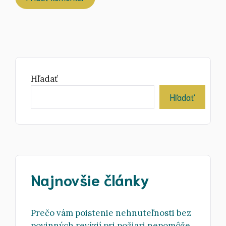
Hľadať
Hľadať
Najnovšie články
Prečo vám poistenie nehnuteľnosti bez
povinných revízií pri požiari nepomôže