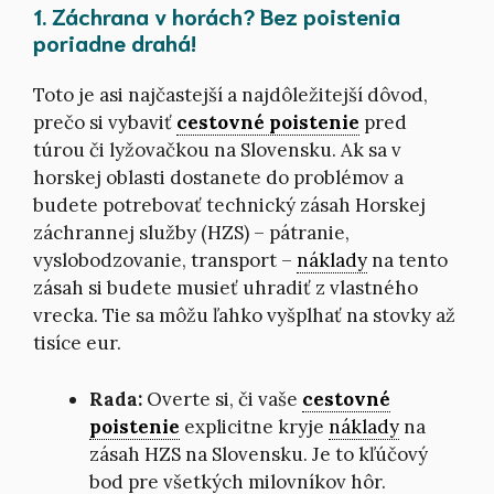
1. Záchrana v horách? Bez poistenia
poriadne drahá!
Toto je asi najčastejší a najdôležitejší dôvod,
prečo si vybaviť
cestovné poistenie
pred
túrou či lyžovačkou na Slovensku. Ak sa v
horskej oblasti dostanete do problémov a
budete potrebovať technický zásah Horskej
záchrannej služby (HZS) – pátranie,
vyslobodzovanie, transport –
náklady
na tento
zásah si budete musieť uhradiť z vlastného
vrecka. Tie sa môžu ľahko vyšplhať na stovky až
tisíce eur.
Rada:
Overte si, či vaše
cestovné
poistenie
explicitne kryje
náklady
na
zásah HZS na Slovensku. Je to kľúčový
bod pre všetkých milovníkov hôr.