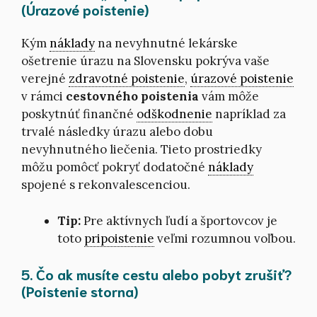
(Úrazové poistenie)
Kým
náklady
na nevyhnutné lekárske
ošetrenie úrazu na Slovensku pokrýva vaše
verejné
zdravotné poistenie
,
úrazové poistenie
v rámci
cestovného poistenia
vám môže
poskytnúť finančné
odškodnenie
napríklad za
trvalé následky úrazu alebo dobu
nevyhnutného liečenia. Tieto prostriedky
môžu pomôcť pokryť dodatočné
náklady
spojené s rekonvalescenciou.
Tip:
Pre aktívnych ľudí a športovcov je
toto
pripoistenie
veľmi rozumnou voľbou.
5. Čo ak musíte cestu alebo pobyt zrušiť?
(Poistenie storna)