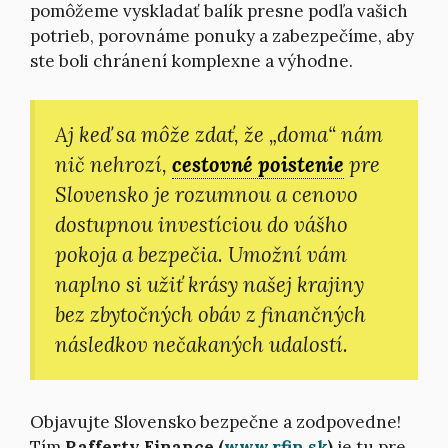
pomôžeme vyskladať balík presne podľa vašich
potrieb, porovnáme ponuky a zabezpečíme, aby
ste boli chránení komplexne a výhodne.
Aj keď sa môže zdať, že „doma“ nám
nič nehrozí,
cestovné poistenie
pre
Slovensko je rozumnou a cenovo
dostupnou investíciou do vášho
pokoja a bezpečia. Umožní vám
naplno si užiť krásy našej krajiny
bez zbytočných obáv z finančných
následkov nečakaných udalostí.
Objavujte Slovensko bezpečne a zodpovedne!
Tím
Rafferty Finance (
www.rfin.sk
)
je tu pre