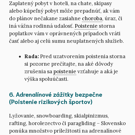
Zaplatený pobyt v hoteli, na chate, skipasy
alebo kúpeľný pobyt môže prepadnúť, ak vám
do plánov nečakane zasiahne
choroba
, úraz, či
iná vážna rodinná udalosť.
Poistenie
storna
poplatkov vám v oprávnených prípadoch vráti
časť alebo aj celú sumu neuplatnených služieb.
Rada:
Pred uzatvorením poistenia storna
si pozorne prečítajte, na aké dôvody
zrušenia sa
poistenie
vzťahuje a aká je
výška spoluúčasti.
6. Adrenalínové zážitky bezpečne
(Poistenie rizikových športov)
Lyžovanie, snowboarding, skialpinizmus,
rafting, horolezectvo či paragliding – Slovensko
ponúka množstvo príležitostí na adrenalínové