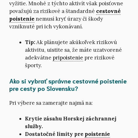
vyžitie. Mnohé z týchto aktivít však poisťovne
považujú za rizikové a štandardné
cestovné
poistenie
nemusí kryť úrazy či škody
vzniknuté pri ich vykonávaní.
Tip:
Ak plánujete akúkoľvek rizikovú
aktivitu, uistite sa, že máte uzatvorené
adekvátne
pripoistenie
pre rizikové
športy.
Ako si vybrať správne cestovné poistenie
pre cesty po Slovensku?
Pri výbere sa zamerajte najmä na:
Krytie zásahu Horskej záchrannej
služby.
Dostatočné limity pre
poistenie