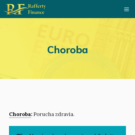
Preskočiť
Me
na
obsah
Choroba
Choroba
:
Porucha zdravia.