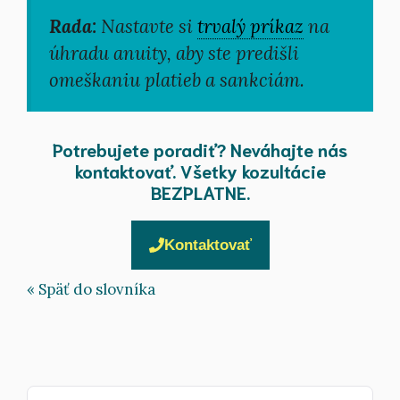
Rada:
Nastavte si
trvalý príkaz
na
úhradu anuity, aby ste predišli
omeškaniu platieb a sankciám.
Potrebujete poradiť? Neváhajte nás
kontaktovať. Všetky kozultácie
BEZPLATNE.
Kontaktovať
« Späť do slovníka