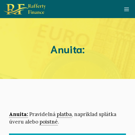
Preskočiť
Me
na
obsah
Anuita:
Anuita:
Pravidelná
platba
, napríklad splátka
úveru alebo
poistné
.