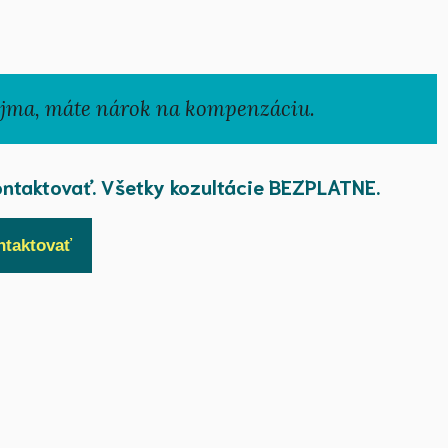
ujma, máte nárok na kompenzáciu.
ontaktovať. Všetky kozultácie BEZPLATNE.
ntaktovať