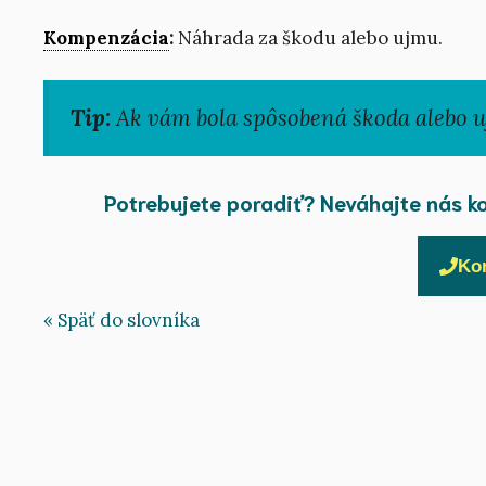
Kompenzácia
:
Náhrada za škodu alebo ujmu.
Tip:
Ak vám bola spôsobená škoda alebo 
Potrebujete poradiť? Neváhajte nás k
Ko
« Späť do slovníka